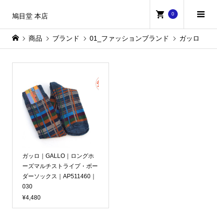
0
鳩目堂 本店
商品
ブランド
01_ファッションブランド
ガッロ
ガッロ｜GALLO｜ロングホ
ーズマルチストライプ・ボー
ダーソックス｜AP511460｜
030
¥4,480