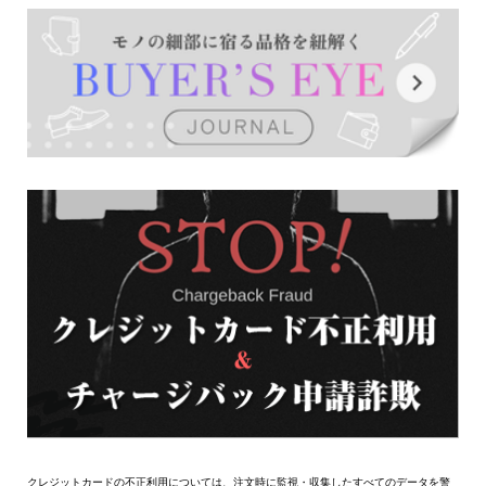
クレジットカードの不正利用については、注文時に監視・収集したすべてのデータを警