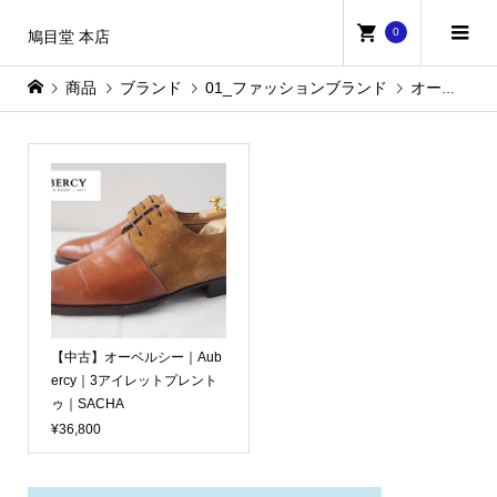
0
鳩目堂 本店
商品
ブランド
01_ファッションブランド
オーベルシー
【中古】オーベルシー｜Aub
ercy｜3アイレットプレント
ゥ｜SACHA
¥36,800