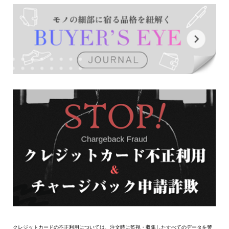
クレジットカードの不正利用については、注文時に監視・収集したすべてのデータを警