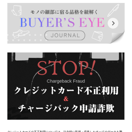
クレジットカードの不正利用については、注文時に監視・収集したすべてのデータを警