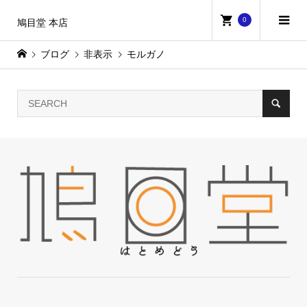
0
鳩目堂 本店
ブログ
非表示
モルガノ