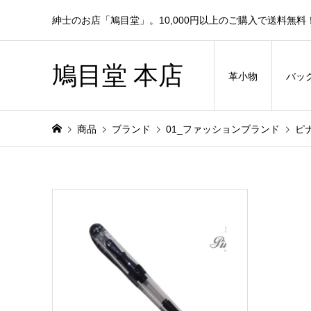
紳士のお店「鳩目堂」。10,000円以上のご購入で送料無料
鳩目堂 本店
革小物
バッ
商品
ブランド
01_ファッションブランド
ピ