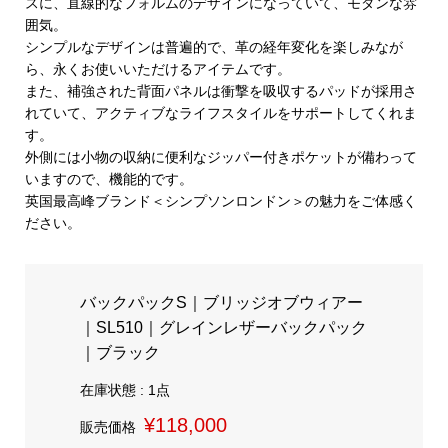
スに、直線的なフォルムのデザインになっていて、モダンな雰
囲気。
シンプルなデザインは普遍的で、革の経年変化を楽しみなが
ら、永くお使いいただけるアイテムです。
また、補強された背面パネルは衝撃を吸収するパッドが採用さ
れていて、アクティブなライフスタイルをサポートしてくれま
す。
外側には小物の収納に便利なジッパー付きポケットが備わって
いますので、機能的です。
英国最高峰ブランド＜シンプソンロンドン＞の魅力をご体感く
ださい。
バックパックS｜ブリッジオブウィアー
｜SL510｜グレインレザーバックパック
｜ブラック
在庫状態 : 1点
¥118,000
販売価格