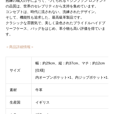
熟練の職人の手によって、つくられる＜シンプソン ロンドン＞
の品質は、世界のセレブリティから支持を集めています。
コンセプトは、時代に流されない、洗練されたデザイン。
そして、機能性も追求した、最高級革製品です。
クラシックな雰囲気で、美しく染色されたブライドルハイドブ
リーフケース、バッグをはじめ、革小物も高い評価を得ていま
す。
＜商品詳細情報＞
幅：約29cm、縦：約37cm、マチ：約12cm
サイズ
[仕様]
内オープンポケット×1、内ジップポケット×1、
素材
牛革
生産国
イギリス