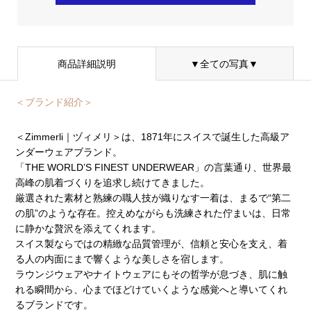
商品詳細説明
▼全ての写真▼
＜ブランド紹介＞
＜Zimmerli｜ヅィメリ＞は、1871年にスイスで誕生した高級ア
ンダーウェアブランド。
「THE WORLD’S FINEST UNDERWEAR」の言葉通り、世界最
高峰の肌着づくりを追求し続けてきました。
厳選された素材と熟練の職人技が織りなす一着は、まるで“第二
の肌”のような存在。控えめながらも洗練された佇まいは、日常
に静かな贅沢を添えてくれます。
スイス製ならではの精緻な品質管理が、信頼と安心を支え、着
る人の内面にまで響くような美しさを宿します。
ラウンジウェアやナイトウェアにもその哲学が息づき、肌に触
れる瞬間から、心までほどけていくような感覚へと導いてくれ
るブランドです。