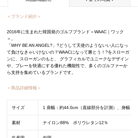
＜ブランド紹介＞
2016年に生まれた韓国発のゴルフブランド＜WAAC｜ワック
＞。
「WHY BE AN ANGEL?」?どうして天使のようないい人になっ
て負けなきゃいけないの？WAACになって勝とう！?をスローガ
ンに、スローガンのもと、 グラフィカルでユニークなデザイン
や、プレーを快適にする優れた機能性で、多くのゴルファーか
ら支持を集めているブランドです。
＜商品詳細情報＞
サイズ
1 肩幅：約44.0cm（直線部分を計測）、身幅：約5
素材
ナイロン88% ポリウレタン12％
生産国
中国