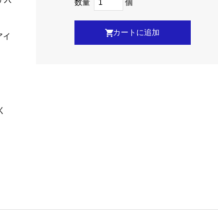
数量
個
アイ
、
く