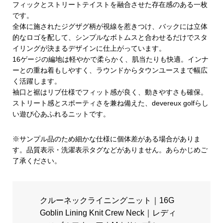
フィックとストリートテイストを融合させた存在感のある一枚
です。
全体に施されたジグザグ柄が視線を惹きつけ、バックには立体
的なロゴを配して、シンプルなボトムスと合わせるだけでスタ
イリングが決まるデザインに仕上がっています。
16ゲージの編地は軽やかで柔らかく、肌当たりも快適。インナ
ーとの重ね着もしやすく、ラウンドからタウンユースまで幅広
く活躍します。
袖口と裾はリブ仕様でフィット感が良く、動きやすさも確保。
ストリート感とスポーティさを兼ね備えた、devereux golfらし
い遊び心あふれるニットです。
※サンプル品のため細かな仕様に個体差がある場合がありま
す。品質表示・洗濯表示タグなどがありません。あらかじめご
了承ください。
クルーネックライニングニット｜16G
Goblin Lining Knit Crew Neck｜レディ