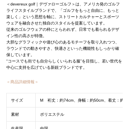
＜devereux golf｜デヴァローゴルフ＞は、アメリカ発のゴルフ
ライフスタイルブランドで、「ゴルフをもっと自由に、もっと
楽しく」という思想を軸に、ストリートカルチャーとスポーツ
ウェアを融合させた独自のスタイルを提案しています。
従来のゴルフウェアの枠にとらわれず、日常でも着られるデザ
イン性の高さが特徴。
大胆なグラフィックや遊び心のあるモチーフを取り入れつつ、
ラウンドでの動きやすさ、快適さといった機能性もしっかり確
保しています。
“コースでも街でも自分らしくいられる服”を目指し、若い世代を
中心に支持を広げている新鋭ブランドです。
＜商品詳細情報＞
サイズ
M 裄丈：約74cm、身幅：約50cm、着丈：約56
素材
ポリエステル
生産国
中国