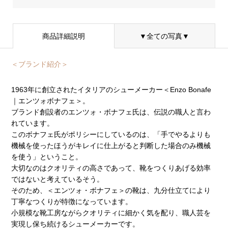
商品詳細説明
▼全ての写真▼
＜ブランド紹介＞
1963年に創立されたイタリアのシューメーカー＜Enzo Bonafe
｜エンツォボナフェ＞。
ブランド創設者のエンツォ・ボナフェ氏は、伝説の職人と言わ
れています。
このボナフェ氏がポリシーにしているのは、「手でやるよりも
機械を使ったほうがキレイに仕上がると判断した場合のみ機械
を使う」ということ。
大切なのはクオリティの高さであって、靴をつくりあげる効率
ではないと考えているそう。
そのため、＜エンツォ・ボナフェ＞の靴は、九分仕立てにより
丁寧なつくりが特徴になっています。
小規模な靴工房ながらクオリティに細かく気を配り、職人芸を
実現し保ち続けるシューメーカーです。