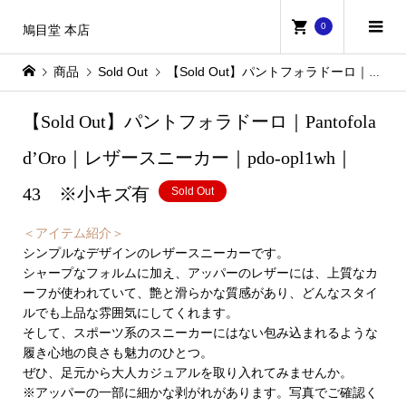
0
鳩目堂 本店
商品
Sold Out
【Sold Out】パントフォラドーロ｜Pantofola d’Oro｜レザースニーカー｜pdo-opl1wh｜43 ※小キズ有
【Sold Out】パントフォラドーロ｜Pantofola
d’Oro｜レザースニーカー｜pdo-opl1wh｜
43 ※小キズ有
Sold Out
＜アイテム紹介＞
シンプルなデザインのレザースニーカーです。
シャープなフォルムに加え、アッパーのレザーには、上質なカ
ーフが使われていて、艶と滑らかな質感があり、どんなスタイ
ルでも上品な雰囲気にしてくれます。
そして、スポーツ系のスニーカーにはない包み込まれるような
履き心地の良さも魅力のひとつ。
ぜひ、足元から大人カジュアルを取り入れてみませんか。
※アッパーの一部に細かな剥がれがあります。写真でご確認く