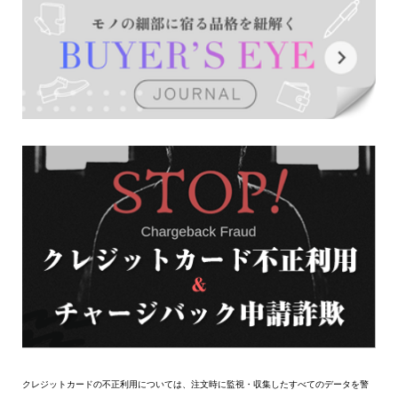
クレジットカードの不正利用については、注文時に監視・収集したすべてのデータを警