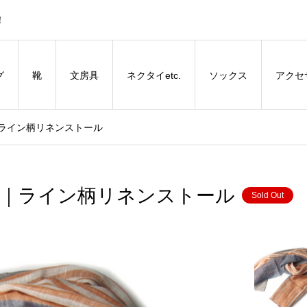
！
グ
靴
文房具
ネクタイetc.
ソックス
アクセ
RE｜ライン柄リネンストール
ERRE｜ライン柄リネンストール
Sold Out