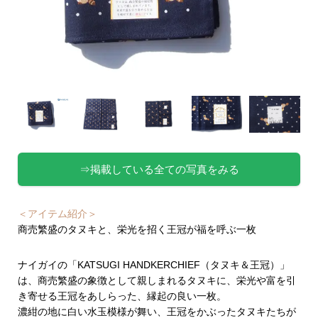
⇒掲載している全ての写真をみる
＜アイテム紹介＞
商売繁盛のタヌキと、栄光を招く王冠が福を呼ぶ一枚
ナイガイの「KATSUGI HANDKERCHIEF（タヌキ＆王冠）」
は、商売繁盛の象徴として親しまれるタヌキに、栄光や富を引
き寄せる王冠をあしらった、縁起の良い一枚。
濃紺の地に白い水玉模様が舞い、王冠をかぶったタヌキたちが