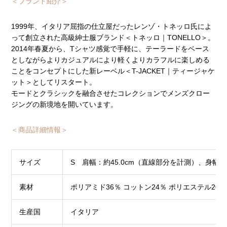
＜ブランド紹介＞
1999年、イタリア屈指の仕立屋だったレンゾ・トネッロ氏によ
って創立された高級紳士服ブランド＜トネッロ｜TONELLO＞。
2014年春夏から、Tシャツ感覚で手軽に、テーラードをベース
としながらよりカジュアルにより軽くよりカラフルに楽しめる
ことをコンセプトにした新レーベル＜T-JACKET｜ティージャケ
ット＞としてリスタート。
モードとクラシックを融合させたコレクションでメンズクロー
ジングの新境地を開いています。
＜商品詳細情報＞
サイズ
S 肩幅：約45.0cm（直線部分を計測）、身幅：約5
素材
ポリアミド36％ コットン24％ ポリエステル20
生産国
イタリア