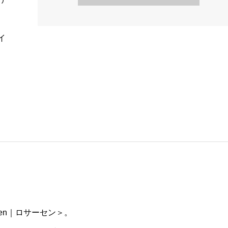
イ
en｜ロサーセン＞。