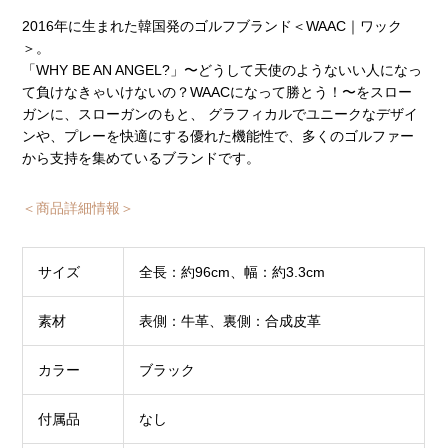
2016年に生まれた韓国発のゴルフブランド＜WAAC｜ワック
＞。
「WHY BE AN ANGEL?」〜どうして天使のようないい人になっ
て負けなきゃいけないの？WAACになって勝とう！〜をスロー
ガンに、スローガンのもと、 グラフィカルでユニークなデザイ
ンや、プレーを快適にする優れた機能性で、多くのゴルファー
から支持を集めているブランドです。
＜商品詳細情報＞
サイズ
全長：約96cm、幅：約3.3cm
素材
表側：牛革、裏側：合成皮革
カラー
ブラック
付属品
なし