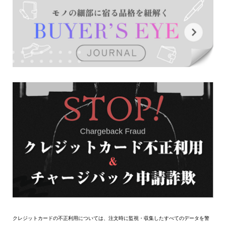
クレジットカードの不正利用については、注文時に監視・収集したすべてのデータを警