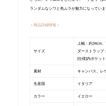
ランダムなシワと色ムラが魅力になっていま
＜商品詳細情報＞
上幅：約34cm、
サイズ
ダーストラップ：（
[仕様]内ポケット
素材
キャンバス、レ
生産国
イタリア
カラー
イエロー