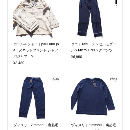
ポール＆ジョー｜paul and jo
タニ｜Tani｜テンセルモダー
e｜ヌネットプリント シャツ
ル x Micro Airロングパンツ
パジャマ｜M
¥6,980
¥8,480
ヅィメリ｜Zimmerli｜裏起毛
ヅィメリ｜Zimmerli｜裏起毛